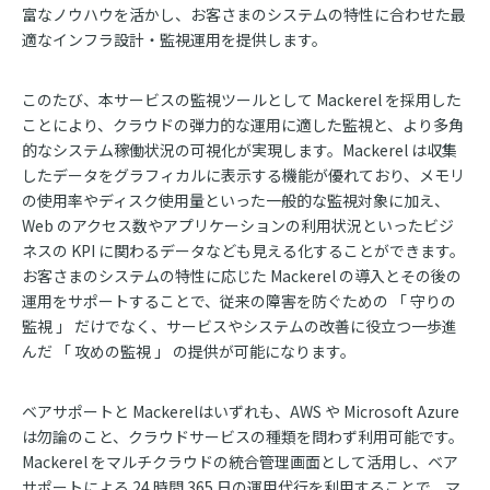
富なノウハウを活かし、お客さまのシステムの特性に合わせた最
適なインフラ設計・監視運用を提供します。
このたび、本サービスの監視ツールとして Mackerel を採用した
ことにより、クラウドの弾力的な運用に適した監視と、より多角
的なシステム稼働状況の可視化が実現します。Mackerel は収集
したデータをグラフィカルに表示する機能が優れており、メモリ
の使用率やディスク使用量といった一般的な監視対象に加え、
Web のアクセス数やアプリケーションの利用状況といったビジ
ネスの KPI に関わるデータなども見える化することができます。
お客さまのシステムの特性に応じた Mackerel の導入とその後の
運用をサポートすることで、従来の障害を防ぐための 「 守りの
監視 」 だけでなく、サービスやシステムの改善に役立つ一歩進
んだ 「 攻めの監視 」 の提供が可能になります。
ベアサポートと Mackerelはいずれも、AWS や Microsoft Azure
は勿論のこと、クラウドサービスの種類を問わず利用可能です。
Mackerel をマルチクラウドの統合管理画面として活用し、ベア
サポートによる 24 時間 365 日の運用代行を利用することで、マ