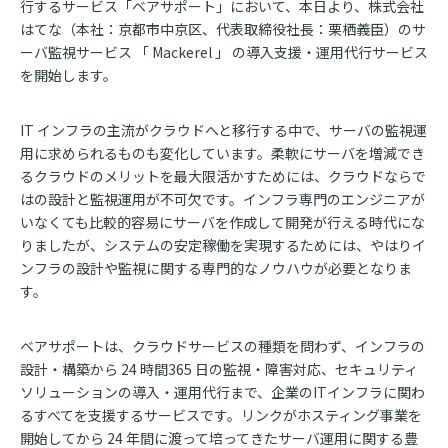
行するサービス「ベアサポート」において、本日より、株式会社
はてな（本社：京都市中京区、代表取締役社長：栗栖義臣）のサ
ーバ監視サービス 「 Mackerel 」 の導入支援・運用代行サービス
お問い合わせ
を開始します。
資料ダウンロード
IT インフラの主流がクラウドへと移行する中で、サーバの監視運
用に求められるものも変化しています。柔軟にサーバを増減でき
るクラウドのメリットを最大限活かすためには、クラウドならで
はの設計と監視運用が不可欠です。インフラ専門のエンジニアが
いなくても比較的容易にサーバを作成して開発が行える時代にな
りましたが、システムの安定稼働を実現するためには、やはりイ
ンフラの設計や監視に関する専門的なノウハウが必要となりま
す。
ベアサポートは、クラウドサービスの種類を問わず、インフラの
設計・構築から 24 時間365 日の監視・障害対応、セキュリティ
ソリューションの導入・運用代行まで、企業のITインフラに関わ
るすべてを支援するサービスです。リンクがホスティング事業を
開始してから 24 年間に渡って培ってきたサーバ運用に関する豊