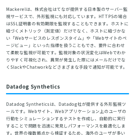
Mackerelは、株式会社はてなが提供する日本製のサーバー監
視サービスで、外形監視にも対応しています。HTTPSの場合
はSSL証明書の有効期限を監視することもできます。ホストに
紐づくメトリック（測定値）だけでなく、ホストに紐づかな
い「Webサービスのレスポンスタイム」や「Webサイトのペ
ージビュー」といった指標を扱うこともでき、要件に合わせ
て柔軟な監視が可能です。監視対象の状況変化はWebでわか
りやすく可視化され、異常が発生した際にはメールだけでな
くSlackやChatworkなどさまざまな手段で通知が可能です。
Datadog Synthetics
Datadog Syntheticsは、Datadog社が提供する外形監視ツ
ールです。Webサイト、Webアプリケーション上のユーザの
行動をシミュレーションするテストを作成し、自動的に実行
することで問題を迅速に発見しパフォーマンスを最適化しま
す。世界の複数拠点から検証するため、海外のユーザが多い